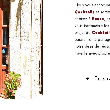
Nous vous accompag
Cocktails
et somme
habitez à
Eauze
, n
vous transmettre le
projet de
Cocktail
passion et le parta
notre désir de réuss
travaille avec propre
En sa